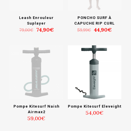
Leash Enrouleur
PONCHO SURF À
Suplayer
CAPUCHE RIP CURL
Le
Le
Le
Le
74,90
€
44,90
€
79,00
€
59,99
€
prix
prix
prix
prix
initial
actuel
initial
actuel
était :
est :
était :
est :
79,00€.
74,90€.
59,99€.
44,90€.
Pompe Kitesurf Naish
Pompe Kitesurf Eleveight
54,00
€
Airmax2
59,00
€