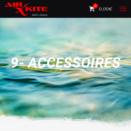
0
0,00€
9- ACCESSOIRES