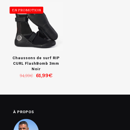
EN PROMOTION
Chaussons de surf RIP
CURL FlashBomb 3mm
Noir
Le
Le
61,99
€
94,99
€
prix
prix
initial
actuel
était :
est :
94,99€.
61,99€.
À PROPOS