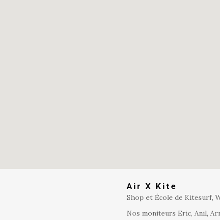
Air X Kite
Shop et École de Kitesurf, W
Nos moniteurs Eric, Anil, Ar