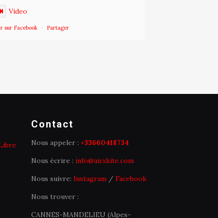
Video
ir sur Facebook
·
Partager
Contact
Nous appeler :
+33660418734
Libre
Nous écrire :
info@airxkite.com
Nous suivre:
Instagram
/
Facebook
Nous trouver :
CANNES-MANDELIEU (Alpes-