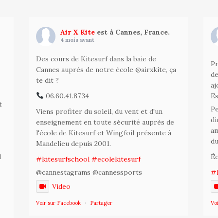
Air X Kite
est à Cannes, France.
4 mois avant
Des cours de Kitesurf dans la baie de
Pr
Cannes auprès de notre école @airxkite, ça
de
te dit ?
aj
06.60.41.87.34
Es
t
Pe
Viens profiter du soleil, du vent et d'un
di
enseignement en toute sécurité auprès de
am
l'école de Kitesurf et Wingfoil présente à
du
Mandelieu depuis 2001.
l
1
Éc
#kitesurfschool
#ecolekitesurf
@cannestagrams @cannessports
#k
Video
Voir sur Facebook
·
Partager
Vo