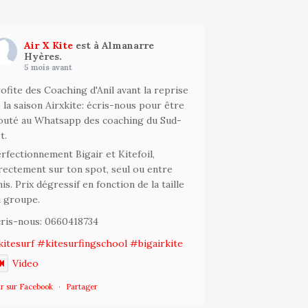
Air X Kite
est à Almanarre
Hyères.
5 mois avant
ofite des Coaching d'Anil avant la reprise
 la saison Airxkite: écris-nous pour être
outé au Whatsapp des coaching du Sud-
t.
rfectionnement Bigair et Kitefoil,
rectement sur ton spot, seul ou entre
is. Prix dégressif en fonction de la taille
 groupe.
ris-nous: 0660418734
itesurf
#kitesurfingschool
#bigairkite
Video
ir sur Facebook
·
Partager