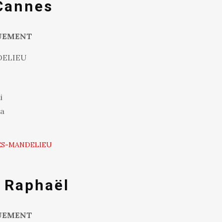
 Cannes
UEMENT
DELIEU
i
ca
NES-MANDELIEU
t Raphaël
UEMENT