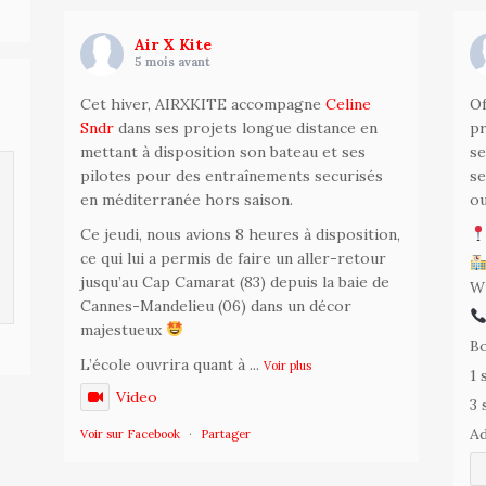
Air X Kite
5 mois avant
.
Cet hiver, AIRXKITE accompagne
Celine
Of
Sndr
dans ses projets longue distance en
pr
mettant à disposition son bateau et ses
se
pilotes pour des entraînements securisés
se
en méditerranée hors saison.
ou
Ce jeudi, nous avions 8 heures à disposition,
ce qui lui a permis de faire un aller-retour
jusqu’au Cap Camarat (83) depuis la baie de
Wi
Cannes-Mandelieu (06) dans un décor
majestueux
Bo
L’école ouvrira quant à
...
Voir plus
1 
Video
3 
Ad
Voir sur Facebook
·
Partager