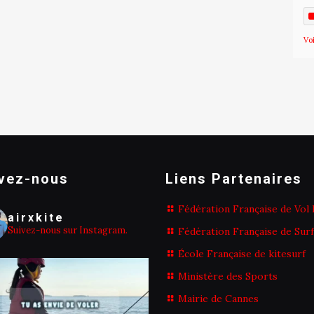
Vo
vez-nous
Liens Partenaires
Fédération Française de Vol 
airxkite
Suivez-nous sur Instagram.
Fédération Française de Surf
École Française de kitesurf
Ministère des Sports
Mairie de Cannes