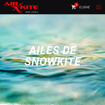
0
0,00€
AILES DE
SNOWKITE