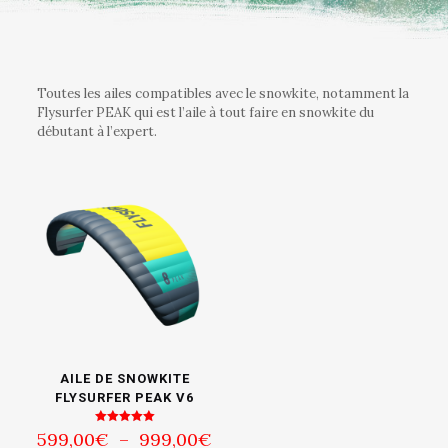
Toutes les ailes compatibles avec le snowkite, notamment la
Flysurfer PEAK qui est l’aile à tout faire en snowkite du
débutant à l’expert.
AILE DE SNOWKITE
FLYSURFER PEAK V6
Plage
Note
599,00
€
–
999,00
€
5.00