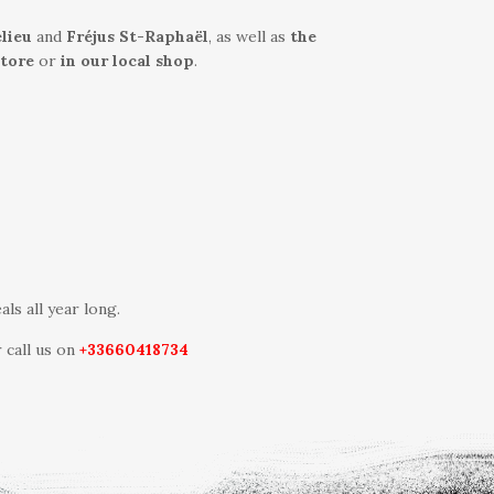
lieu
and
Fréjus St-Raphaël
,
as well as
the
store
or
in our local shop
.
ls all year long.
 call us on
+33660418734