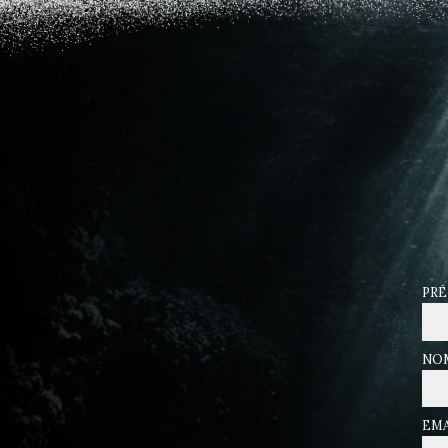
PR
NO
EMA