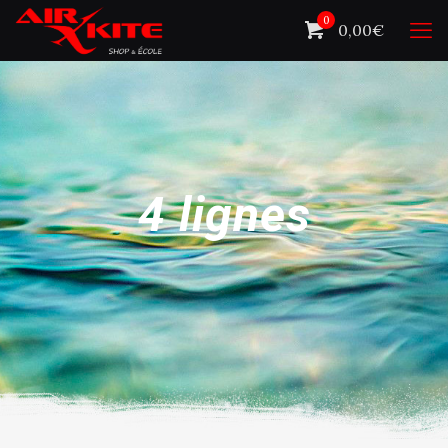
0
0,00€
4 lignes