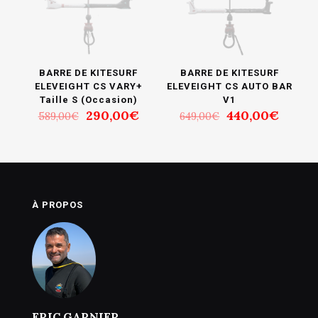
BARRE DE KITESURF
BARRE DE KITESURF
ELEVEIGHT CS VARY+
ELEVEIGHT CS AUTO BAR
Taille S (Occasion)
V1
Le
Le
Le
Le
290,00
€
440,00
€
589,00
€
649,00
€
prix
prix
prix
prix
initial
actuel
initial
actuel
était :
est :
était :
est :
589,00€.
290,00€.
649,00€.
440,0
À PROPOS
ERIC GARNIER