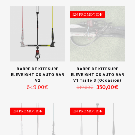
EN PROMOTION
BARRE DE KITESURF
BARRE DE KITESURF
ELEVEIGHT CS AUTO BAR
ELEVEIGHT CS AUTO BAR
V2
V1 Taille S (Occasion)
Le
Le
649,00
€
350,00
€
649,00
€
prix
prix
initial
actuel
était :
est :
649,00€.
350,0
EN PROMOTION
EN PROMOTION