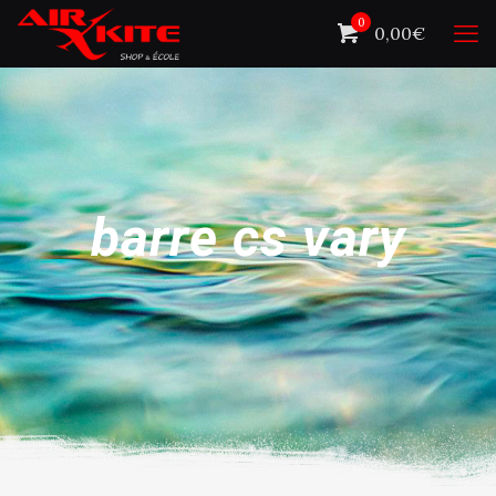
0
0,00€
barre cs vary