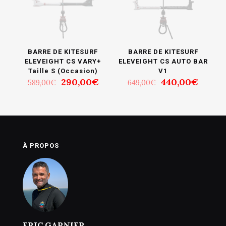
BARRE DE KITESURF
BARRE DE KITESURF
ELEVEIGHT CS VARY+
ELEVEIGHT CS AUTO BAR
Taille S (Occasion)
V1
Le
Le
Le
Le
290,00
€
440,00
€
589,00
€
649,00
€
prix
prix
prix
prix
initial
actuel
initial
actuel
était :
est :
était :
est :
589,00€.
290,00€.
649,00€.
440,0
À PROPOS
ERIC GARNIER