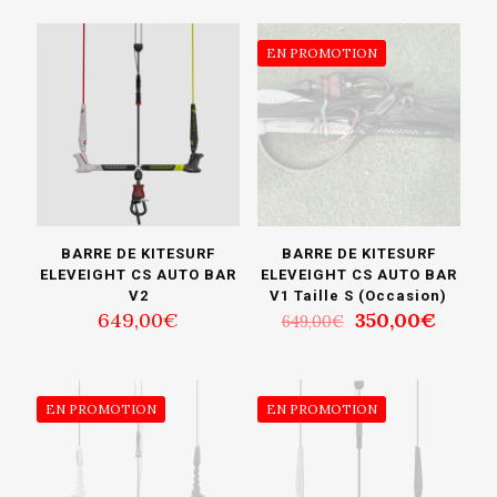
EN PROMOTION
BARRE DE KITESURF
BARRE DE KITESURF
ELEVEIGHT CS AUTO BAR
ELEVEIGHT CS AUTO BAR
V2
V1 Taille S (Occasion)
Le
Le
649,00
€
350,00
€
649,00
€
prix
prix
initial
actuel
était :
est :
649,00€.
350,0
EN PROMOTION
EN PROMOTION