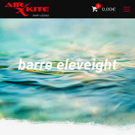
0
0,00€
barre eleveight