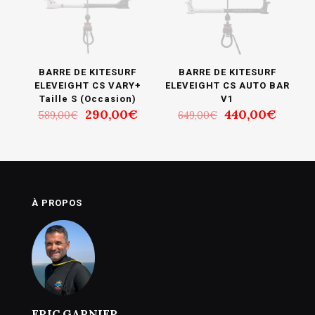
BARRE DE KITESURF
BARRE DE KITESURF
ELEVEIGHT CS VARY+
ELEVEIGHT CS AUTO BAR
Taille S (Occasion)
V1
Le
Le
Le
Le
290,00
€
440,00
€
589,00
€
649,00
€
prix
prix
prix
prix
initial
actuel
initial
actuel
était :
est :
était :
est :
589,00€.
290,00€.
649,00€.
440,0
À PROPOS
ERIC GARNIER