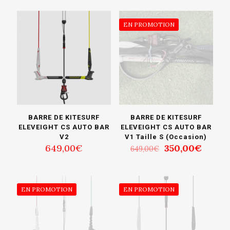
EN PROMOTION
BARRE DE KITESURF
BARRE DE KITESURF
ELEVEIGHT CS AUTO BAR
ELEVEIGHT CS AUTO BAR
V2
V1 Taille S (Occasion)
Le
Le
649,00
€
350,00
€
649,00
€
prix
prix
initial
actuel
était :
est :
649,00€.
350,0
EN PROMOTION
EN PROMOTION