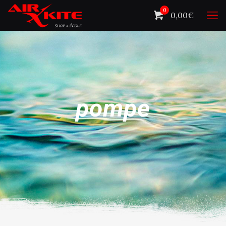
0
0,00€
pompe