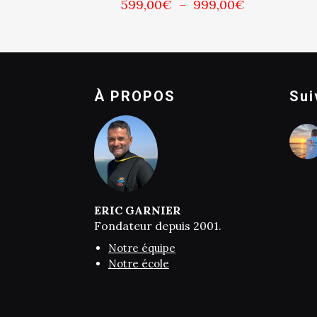
Plage
599,00
€
–
999,00
€
5.00
de
sur 5
prix :
599,00€
à
999,00€
À PROPOS
Sui
ERIC GARNIER
Fondateur depuis 2001.
Notre équipe
Notre école