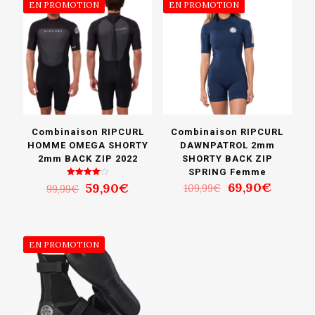
104,99€.
59,90€.
EN PROMOTION
EN PROMOTION
Combinaison RIPCURL
Combinaison RIPCURL
HOMME OMEGA SHORTY
DAWNPATROL 2mm
2mm BACK ZIP 2022
SHORTY BACK ZIP
SPRING Femme
Le
Le
Le
Le
Note
69,90
€
59,90
€
109,99
€
99,99
€
4.00
prix
prix
prix
prix
sur 5
initial
actuel
initial
actuel
était :
est :
était :
est :
109,99€.
69,90€
99,99€.
59,90€.
EN PROMOTION