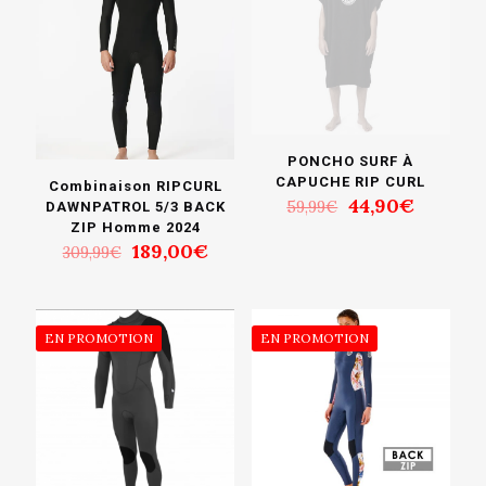
PONCHO SURF À
CAPUCHE RIP CURL
Combinaison RIPCURL
Le
Le
44,90
€
59,99
€
DAWNPATROL 5/3 BACK
prix
prix
ZIP Homme 2024
initial
actuel
Le
Le
189,00
€
309,99
€
était :
est :
prix
prix
59,99€.
44,90€.
initial
actuel
était :
est :
309,99€.
189,00€.
EN PROMOTION
EN PROMOTION