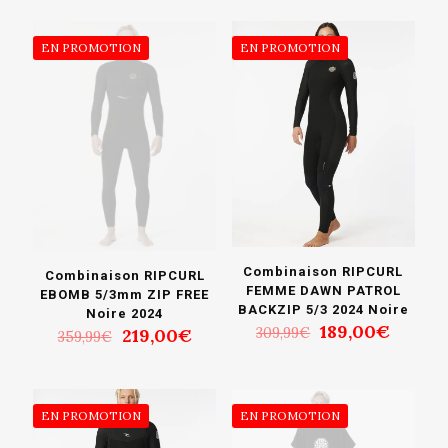
EN PROMOTION
EN PROMOTION
Combinaison RIPCURL
Combinaison RIPCURL
FEMME DAWN PATROL
EBOMB 5/3mm ZIP FREE
BACKZIP 5/3 2024 Noire
Noire 2024
Le
Le
189,00
€
Le
Le
219,00
€
309,99
€
359,99
€
prix
prix
prix
prix
initial
actuel
initial
actuel
était :
est :
était :
est :
309,99€.
189,00
359,99€.
219,00€.
EN PROMOTION
EN PROMOTION