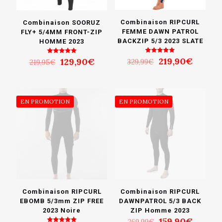
Combinaison RIPCURL
Combinaison SOORUZ
FEMME DAWN PATROL
FLY+ 5/4MM FRONT-ZIP
BACKZIP 5/3 2023 SLATE
HOMME 2023
Le
Le
Note
219,90
€
Le
Le
Note
129,90
€
329,99
€
219,95
€
5.00
5.00
prix
prix
prix
prix
sur 5
sur 5
initial
actuel
initial
actuel
était :
est :
était :
est :
329,99€.
219,90
219,95€.
129,90€.
EN PROMOTION
EN PROMOTION
Combinaison RIPCURL
Combinaison RIPCURL
DAWNPATROL 5/3 BACK
EBOMB 5/3mm ZIP FREE
ZIP Homme 2023
2023 Noire
Le
Le
159,90
€
269,99
€