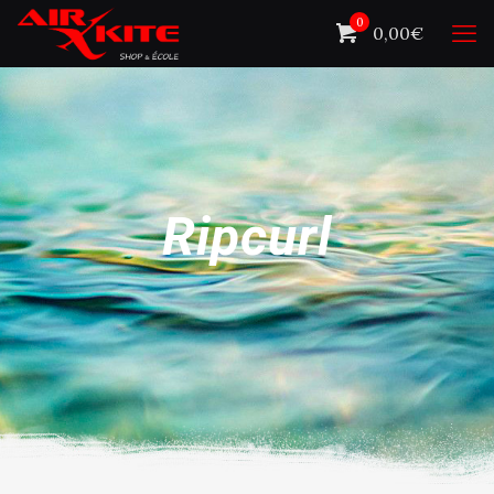
0
0,00€
Ripcurl