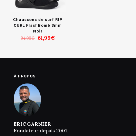
Chaussons de surf RIP
CURL FlashBomb 3mm
Noir
Le
Le
61,99
€
94,99
€
prix
prix
initial
actuel
était :
est :
94,99€.
61,99€.
À PROPOS
ERIC GARNIER
Fondateur depuis 2001.