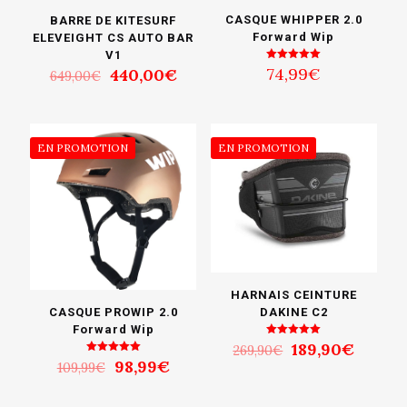
CASQUE WHIPPER 2.0
BARRE DE KITESURF
Forward Wip
ELEVEIGHT CS AUTO BAR
V1
Le
Le
Note
74,99
€
440,00
€
649,00
€
5.00
prix
prix
sur 5
initial
actuel
était :
est :
649,00€.
440,00€.
EN PROMOTION
EN PROMOTION
HARNAIS CEINTURE
DAKINE C2
CASQUE PROWIP 2.0
Forward Wip
Le
Le
Note
189,90
€
269,90
€
5.00
prix
prix
Le
Le
Note
98,99
€
sur 5
109,99
€
5.00
initial
actuel
prix
prix
sur 5
était :
est :
initial
actuel