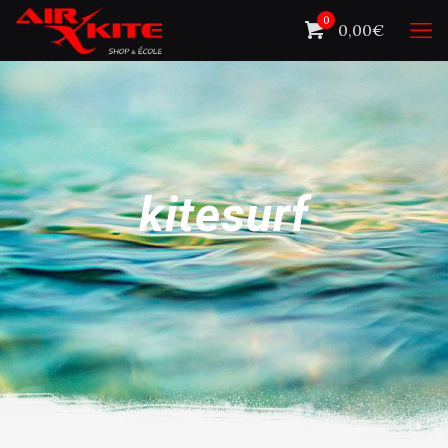
0
0,00€
kitesurf