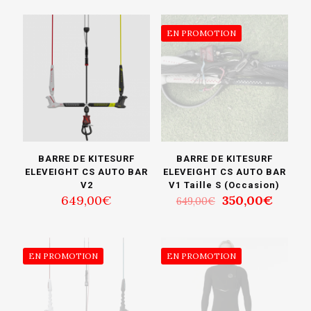
EN PROMOTION
BARRE DE KITESURF
BARRE DE KITESURF
ELEVEIGHT CS AUTO BAR
ELEVEIGHT CS AUTO BAR
V2
V1 Taille S (Occasion)
Le
Le
649,00
€
350,00
€
649,00
€
prix
prix
initial
actuel
était :
est :
649,00€.
350,0
EN PROMOTION
EN PROMOTION