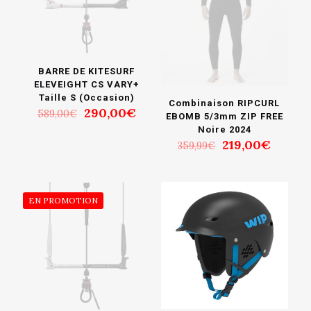
BARRE DE KITESURF
ELEVEIGHT CS VARY+
Taille S (Occasion)
Combinaison RIPCURL
Le
Le
290,00
€
589,00
€
EBOMB 5/3mm ZIP FREE
prix
prix
Noire 2024
initial
actuel
Le
Le
219,00
€
359,99
€
était :
est :
prix
prix
589,00€.
290,00€.
initial
actuel
était :
est :
359,99€.
219,00
EN PROMOTION