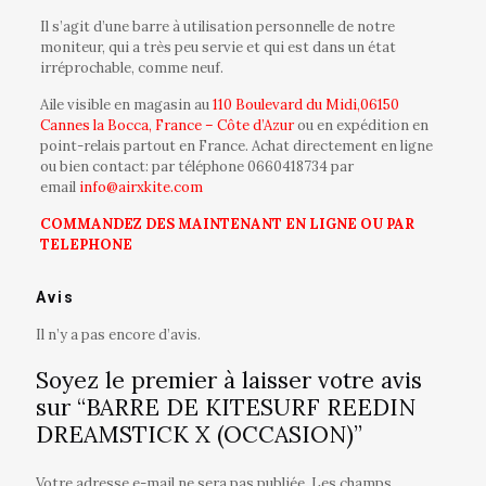
Il s’agit d’une barre à utilisation personnelle de notre
moniteur, qui a très peu servie et qui est dans un état
irréprochable, comme neuf.
Aile visible en magasin au
110 Boulevard du Midi,06150
Cannes la Bocca, France – Côte d’Azur
ou en expédition en
point-relais partout en France. Achat directement en ligne
ou bien contact: par téléphone
0660418734
par
email
info@airxkite.com
COMMANDEZ DES MAINTENANT EN LIGNE OU PAR
TELEPHONE
Avis
Il n’y a pas encore d’avis.
Soyez le premier à laisser votre avis
sur “BARRE DE KITESURF REEDIN
DREAMSTICK X (OCCASION)”
Votre adresse e-mail ne sera pas publiée.
Les champs