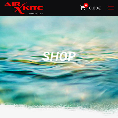
0
0,00€
SHOP