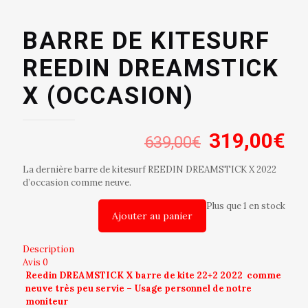
BARRE DE KITESURF
REEDIN DREAMSTICK
X (OCCASION)
Le
Le
319,00
€
639,00
€
prix
pr
La dernière barre de kitesurf REEDIN DREAMSTICK X 2022
initial
ac
d’occasion comme neuve.
était :
est
Plus que 1 en stock
Ajouter au panier
639,00€.
31
Description
Avis
0
Reedin DREAMSTICK X barre de kite 22+2 2022
comme
neuve très peu servie – Usage personnel de notre
moniteur