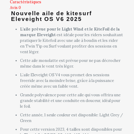
Caractéristiques
ELEVEIGHT
Avis
0
OS
Nouvelle aile de kitesurf
V6
Eleveight OS V6 2025
2025
L’aile prévue pour le Light Wind et le KiteFoil de la
marque
Eleveight
est idéale pour les riders souhaitant
pratiquer le Kitefoil avec une aile à boudin et les rider
en Twin Tip ou Surf voulant profiter des sessions en
vent léger.
Cette aile monolatte est prévue pour ne pas décrocher
même dans le vent très léger.
L’aile Eleveight OS V4 vous promet des sessions
freeride avec la moindre brise, grâce à la puissance
créée même avec un faible vent.
Grande polyvalence pour cette aile qui vous offrira une
grande stabilité et une conduite en douceur, idéal pour
le foil.
Cette année, 1 seule couleur est disponible: Light Grey /
Green
Pour cette version 2023, 4 tailles sont disponibles pour