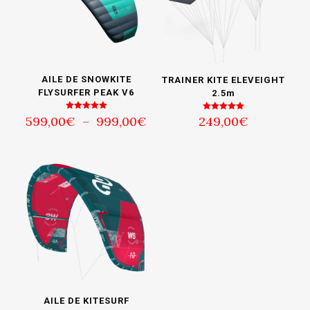
AILE DE SNOWKITE
TRAINER KITE ELEVEIGHT
FLYSURFER PEAK V6
2.5m
Plage
Note
Note
599,00
€
–
999,00
€
249,00
€
5.00
5.00
de
sur 5
sur 5
prix :
599,00€
à
999,00€
AILE DE KITESURF