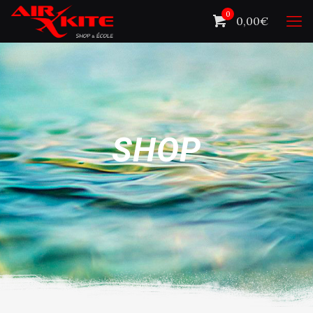
0
0,00€
SHOP