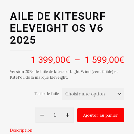
AILE DE KITESURF
ELEVEIGHT OS V6
2025
Pl
1 399,00
€
–
1 599,00
€
de
Version 2025 de l’aile de kitesurf Light Wind (vent faible) et
pri
KiteFoil de la marque Eleveight.
1
39
Taille de l'aile
à
quantité
1
Ajouter au panier
de
59
AILE
DE
Description
KITESURF