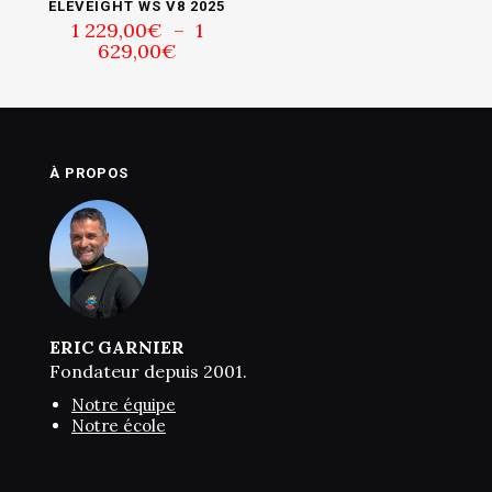
ELEVEIGHT WS V8 2025
1 229,00
€
–
1
Plage
629,00
€
de
prix :
1
229,00€
à
1
À PROPOS
629,00€
ERIC GARNIER
Fondateur depuis 2001.
Notre équipe
Notre école