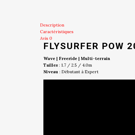
Description
Caractéristiques
Avis
0
FLYSURFER POW 20
Wave | Freeride | Multi-terrain
Tailles
: 1.7 / 2.5 / 4.0m
Niveau
: Débutant à Expert