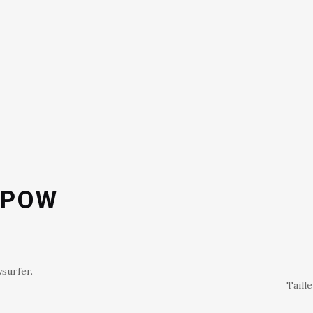
 POW
surfer.
Taille