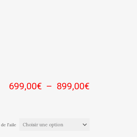
Plage
699,00
€
–
899,00
€
de
prix :
699,00€
à
 de l'aile
899,00€