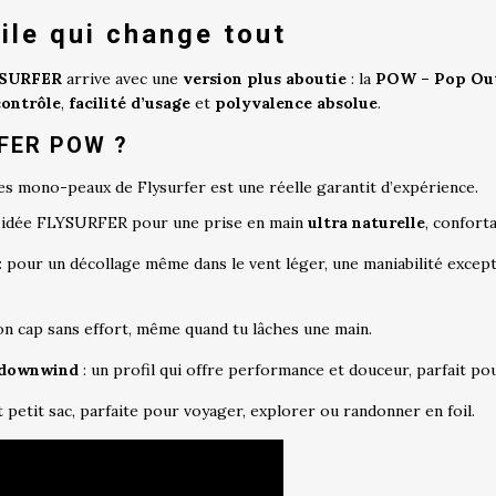
le qui change tout
SURFER
arrive avec une
version plus aboutie
: la
POW – Pop Ou
contrôle
,
facilité d’usage
et
polyvalence absolue
.
RFER POW ?
iles mono-peaux de Flysurfer est une réelle garantit d’expérience.
 idée FLYSURFER pour une prise en main
ultra naturelle
, conforta
: pour un décollage même dans le vent léger, une maniabilité excepti
on cap sans effort, même quand tu lâches une main.
e downwind
: un profil qui offre performance et douceur, parfait pou
 petit sac, parfaite pour voyager, explorer ou randonner en foil.